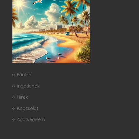
Főoldal
Ingatlanok
Hírek
Kapcsolat
Adatvédelem