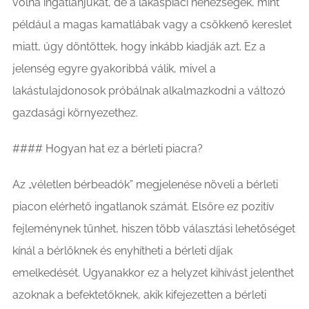
volna ingatlanjukat, de a lakáspiaci nehézségek, mint
például a magas kamatlábak vagy a csökkenő kereslet
miatt, úgy döntöttek, hogy inkább kiadják azt. Ez a
jelenség egyre gyakoribbá válik, mivel a
lakástulajdonosok próbálnak alkalmazkodni a változó
gazdasági környezethez.
#### Hogyan hat ez a bérleti piacra?
Az „véletlen bérbeadók” megjelenése növeli a bérleti
piacon elérhető ingatlanok számát. Elsőre ez pozitív
fejleménynek tűnhet, hiszen több választási lehetőséget
kínál a bérlőknek és enyhítheti a bérleti díjak
emelkedését. Ugyanakkor ez a helyzet kihívást jelenthet
azoknak a befektetőknek, akik kifejezetten a bérleti