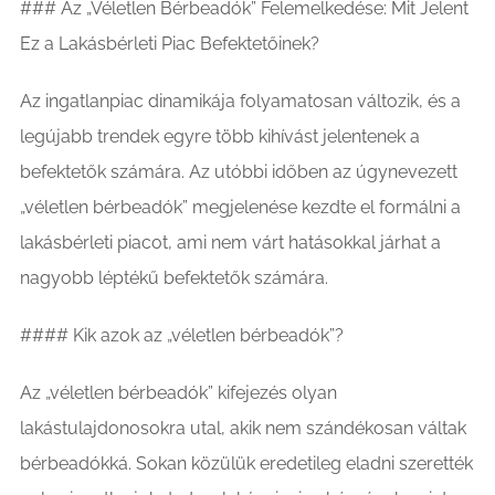
### Az „Véletlen Bérbeadók” Felemelkedése: Mit Jelent
Ez a Lakásbérleti Piac Befektetőinek?
Az ingatlanpiac dinamikája folyamatosan változik, és a
legújabb trendek egyre több kihívást jelentenek a
befektetők számára. Az utóbbi időben az úgynevezett
„véletlen bérbeadók” megjelenése kezdte el formálni a
lakásbérleti piacot, ami nem várt hatásokkal járhat a
nagyobb léptékű befektetők számára.
#### Kik azok az „véletlen bérbeadók”?
Az „véletlen bérbeadók” kifejezés olyan
lakástulajdonosokra utal, akik nem szándékosan váltak
bérbeadókká. Sokan közülük eredetileg eladni szerették