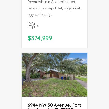
főépületben már aprólékosan
felújított, a csapok fel, hogy kínál
egy vadonatúj...
4
$374,999
6944 NW 30 Avenue, Fort