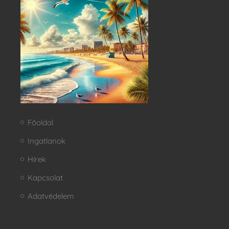
Főoldal
Ingatlanok
Hírek
Kapcsolat
Adatvédelem