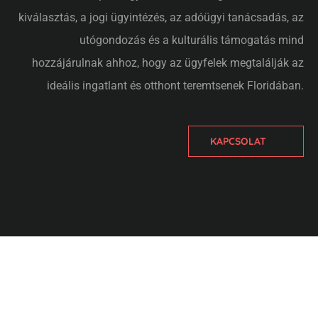
kiválasztás, a jogi ügyintézés, az adóügyi tanácsadás, az
utógondozás és a kulturális támogatás mind
hozzájárulnak ahhoz, hogy az ügyfelek megtalálják az
ideális ingatlant és otthont teremtsenek Floridában.
KAPCSOLAT