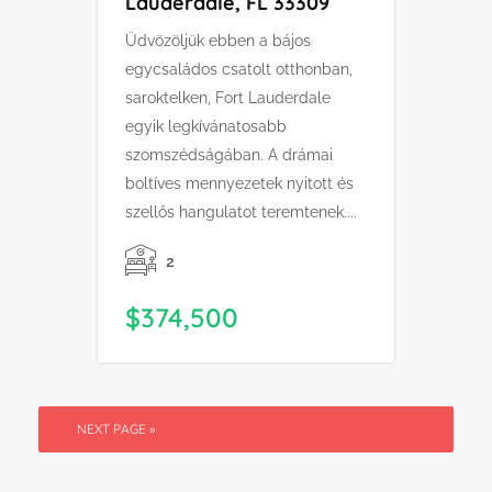
Lauderdale, FL 33309
Üdvözöljük ebben a bájos
egycsaládos csatolt otthonban,
saroktelken, Fort Lauderdale
egyik legkívánatosabb
szomszédságában. A drámai
boltíves mennyezetek nyitott és
szellős hangulatot teremtenek....
2
$374,500
NEXT PAGE »