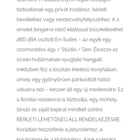
biztosítanak egy privát irodához, bérleti
bevételhez vagy rendezvényhelyszínhez. A 2.
emelet tengerre néző kilátással büszkélkedhet
2BD 2BA osztott En-Suites – az egyik egy
szomszédos ágy / Stúdió / Den. Élvezze az
óceán hullámainak nyugtató hangjait,
miközben főz a toszkán ihletésű konyhában,
amely egy gyönyörűen parkosított hátsó
udvarra néz – készen áll egy új medencére. Ez
a floridai rezidencia is biztosítja: egy műhely,
tároló és saját bejárat mindkét szintre.
BÉRLETI LEHETŐSÉG ÁLL RENDELKEZÉSRE.
Korlátlan hozzáférés a játszótérhez, a
kosárlabda és a klubházhoz. Azok számára,