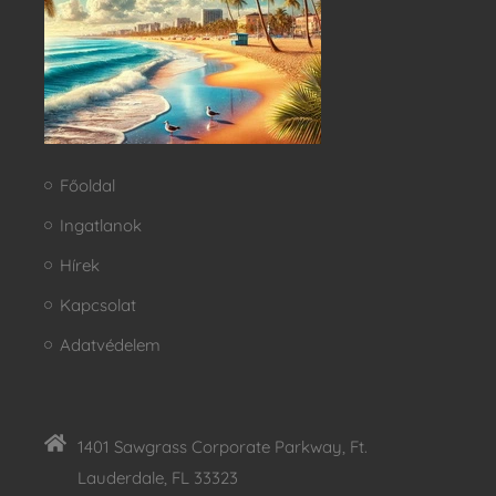
Főoldal
Ingatlanok
Hírek
Kapcsolat
Adatvédelem
1401 Sawgrass Corporate Parkway, Ft.
Lauderdale, FL 33323