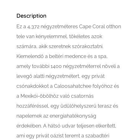
Description
Ez a 4,372 négyzetméteres Cape Coral otthon
tele van kényelemmel, tökéletes azok
számára, akik szeretnek szórakoztatni.
Kiemelendő a beltéri medence és a spa,
amely további 1400 négyzetméterrel növeli a
levegő alatti négyzetmétert, egy privát
csónakdokkot a Caloosahatchee folyóhoz és
a Mexikói-öbölhöz való csatornás
hozzáféréssel, egy üdülőhelyszerű terasz és
napelemek az energiahatékonyság
érdekében. A hátsó udvar teljesen elkerített,
ami egy privát oázist teremt a szabadtéri