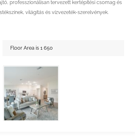
ajtó, professzionálisan tervezett kertépítési csomag és
estékszínek, világítás és vízvezeték-szerelvények.
Floor Area is 1 650