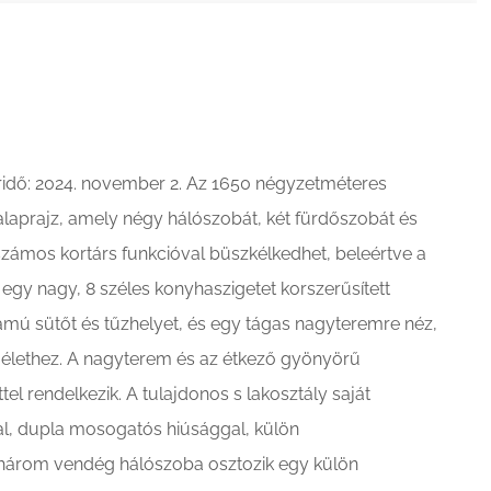
áridő: 2024. november 2. Az 1650 négyzetméteres
ú alaprajz, amely négy hálószobát, két fürdőszobát és
 számos kortárs funkcióval büszkélkedhet, beleértve a
, egy nagy, 8 széles konyhaszigetet korszerűsített
ú sütőt és tűzhelyet, és egy tágas nagyteremre néz,
i élethez. A nagyterem és az étkező gyönyörű
l rendelkezik. A tulajdonos s lakosztály saját
al, dupla mosogatós hiúsággal, külön
három vendég hálószoba osztozik egy külön