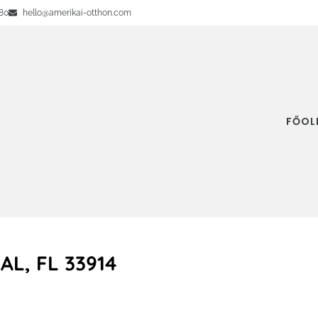
80
hello@amerikai-otthon.com
FŐOL
L, FL 33914