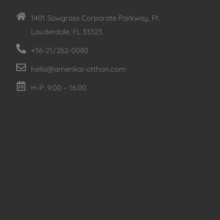
1401 Sawgrass Corporate Parkway, Ft.
Lauderdale, FL 33323
+36-21/262-0080
hello@amerikai-otthon.com
H-P: 9:00 – 16:00