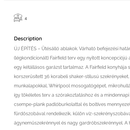
4
Description
ÚJ ÉPÍTÉS – Ütésálló ablakok. Várható befejezési hat
(légkondicionált) Fairfield terv egy nyitott koncepciój
egy kétállásos garázst tartalmaz. A Fairfield konyhája
korszerűsített 36 korabeli shaker-stílusú szekrényeket
munkalapokkal, Whirlpool mosogatógépet, mikrohullám
így tökéletes terv a szórakoztatáshoz és a mindennap
csempe-plank padlóburkolattal és boltíves mennyezette
fürdőszobával rendelkezik, külön víz-szekrényszobáv
ágyneműszekrénnyel és nagy gardróbszekrénnyel. A 