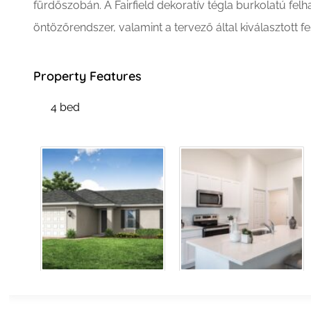
fürdőszobán. A Fairfield dekoratív tégla burkolatú felh
öntözőrendszer, valamint a tervező által kiválasztott f
Property Features
4 bed