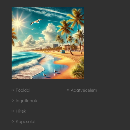
Főoldal
Adatvédelem
Ingatlanok
Hírek
Kapcsolat