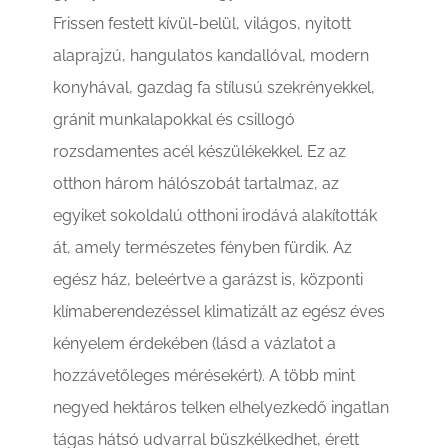
Frissen festett kívül-belül, világos, nyitott
alaprajzú, hangulatos kandallóval, modern
konyhával, gazdag fa stílusú szekrényekkel,
gránit munkalapokkal és csillogó
rozsdamentes acél készülékekkel. Ez az
otthon három hálószobát tartalmaz, az
egyiket sokoldalú otthoni irodává alakították
át, amely természetes fényben fürdik. Az
egész ház, beleértve a garázst is, központi
klímaberendezéssel klimatizált az egész éves
kényelem érdekében (lásd a vázlatot a
hozzávetőleges mérésekért). A több mint
negyed hektáros telken elhelyezkedő ingatlan
tágas hátsó udvarral büszkélkedhet, érett