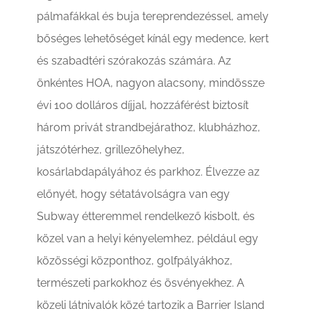
pálmafákkal és buja tereprendezéssel, amely
bőséges lehetőséget kínál egy medence, kert
és szabadtéri szórakozás számára. Az
önkéntes HOA, nagyon alacsony, mindössze
évi 100 dolláros díjjal, hozzáférést biztosít
három privát strandbejárathoz, klubházhoz,
játszótérhez, grillezőhelyhez,
kosárlabdapályához és parkhoz. Élvezze az
előnyét, hogy sétatávolságra van egy
Subway étteremmel rendelkező kisbolt, és
közel van a helyi kényelemhez, például egy
közösségi központhoz, golfpályákhoz,
természeti parkokhoz és ösvényekhez. A
közeli látnivalók közé tartozik a Barrier Island