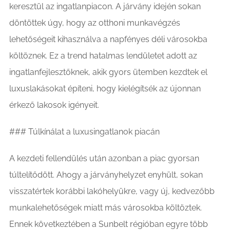
keresztül az ingatlanpiacon. A járvány idején sokan
döntöttek úgy, hogy az otthoni munkavégzés
lehetőségeit kihasználva a napfényes déli városokba
költöznek. Ez a trend hatalmas lendületet adott az
ingatlanfejlesztőknek, akik gyors ütemben kezdtek el
luxuslakásokat építeni, hogy kielégítsék az újonnan
érkező lakosok igényeit.
### Túlkínálat a luxusingatlanok piacán
A kezdeti fellendülés után azonban a piac gyorsan
túltelítődött. Ahogy a járványhelyzet enyhült, sokan
visszatértek korábbi lakóhelyükre, vagy új, kedvezőbb
munkalehetőségek miatt más városokba költöztek.
Ennek következtében a Sunbelt régióban egyre több