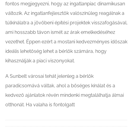
fontos megjegyezni, hogy az ingatlanpiac dinamikusan
változik. Az ingatlanfejlesztők valószínűleg reagálnak a
túlkínálatra a jövőbeni építési projektek visszafogásával,
ami hosszabb távon ismét az árak emelkedéséhez
vezethet. Éppen ezért a mostani kedvezményes időszak
ideális lehetőség lehet a bérlők számára, hogy
kihasználják a piaci viszonyokat.
A Sunbelt városai tehát jelenleg a bérlők
paradicsomává váltak, ahol a bőséges kínálat és a
kedvező ajánlatok révén mindenki megtalálhatja álmai
otthonát. Ha valaha is fontolgatt