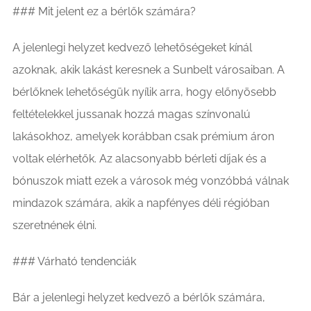
### Mit jelent ez a bérlők számára?
A jelenlegi helyzet kedvező lehetőségeket kínál
azoknak, akik lakást keresnek a Sunbelt városaiban. A
bérlőknek lehetőségük nyílik arra, hogy előnyösebb
feltételekkel jussanak hozzá magas színvonalú
lakásokhoz, amelyek korábban csak prémium áron
voltak elérhetők. Az alacsonyabb bérleti díjak és a
bónuszok miatt ezek a városok még vonzóbbá válnak
mindazok számára, akik a napfényes déli régióban
szeretnének élni.
### Várható tendenciák
Bár a jelenlegi helyzet kedvező a bérlők számára,