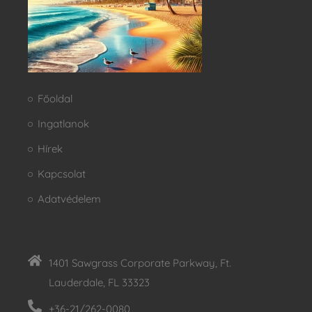
Főoldal
Ingatlanok
Hírek
Kapcsolat
Adatvédelem
1401 Sawgrass Corporate Parkway, Ft.
Lauderdale, FL 33323
+36-21/262-0080