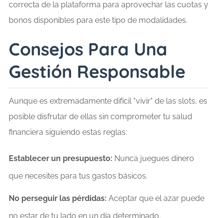
correcta de la plataforma para aprovechar las cuotas y
bonos disponibles para este tipo de modalidades.
Consejos Para Una
Gestión Responsable
Aunque es extremadamente difícil "vivir" de las slots, es
posible disfrutar de ellas sin comprometer tu salud
financiera siguiendo estas reglas:
Establecer un presupuesto:
Nunca juegues dinero
que necesites para tus gastos básicos.
No perseguir las pérdidas:
Aceptar que el azar puede
no estar de tu lado en un día determinado.