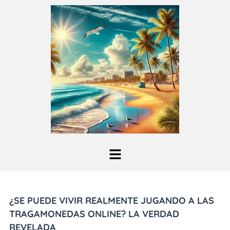
¿SE PUEDE VIVIR REALMENTE JUGANDO A LAS
TRAGAMONEDAS ONLINE? LA VERDAD
REVELADA