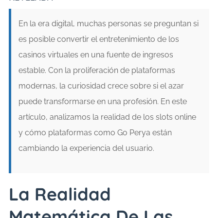
En la era digital, muchas personas se preguntan si
es posible convertir el entretenimiento de los
casinos virtuales en una fuente de ingresos
estable. Con la proliferación de plataformas
modernas, la curiosidad crece sobre si el azar
puede transformarse en una profesión. En este
artículo, analizamos la realidad de los slots online
y cómo plataformas como Go Perya están
cambiando la experiencia del usuario.
La Realidad
Matemática De Las