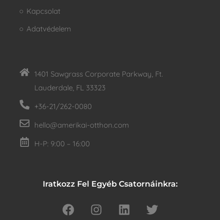
Kapcsolat
Adatvédelem
1401 Sawgrass Corporate Parkway, Ft.
Lauderdale, FL 33323
+36-21/262-0080
hello@amerikai-otthon.com
H-P: 9:00 – 16:00
Iratkozz Fel Egyéb Csatornáinkra: