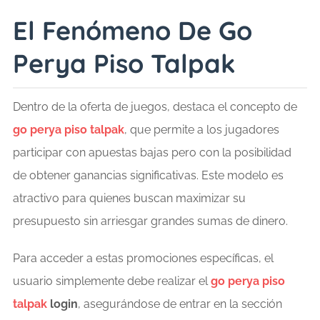
El Fenómeno De
Go
Perya Piso Talpak
Dentro de la oferta de juegos, destaca el concepto de
go perya piso talpak
, que permite a los jugadores
participar con apuestas bajas pero con la posibilidad
de obtener ganancias significativas. Este modelo es
atractivo para quienes buscan maximizar su
presupuesto sin arriesgar grandes sumas de dinero.
Para acceder a estas promociones específicas, el
usuario simplemente debe realizar el
go perya piso
talpak
login
, asegurándose de entrar en la sección