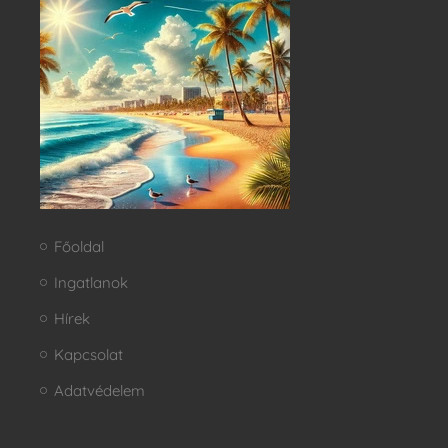
Főoldal
Ingatlanok
Hírek
Kapcsolat
Adatvédelem