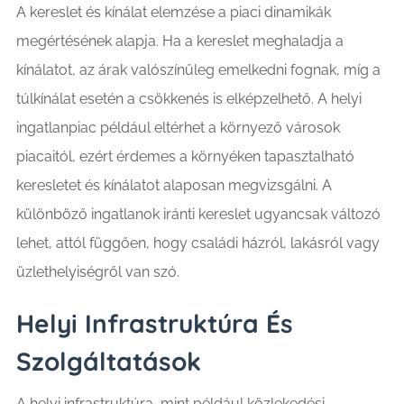
A kereslet és kínálat elemzése a piaci dinamikák
megértésének alapja. Ha a kereslet meghaladja a
kínálatot, az árak valószínűleg emelkedni fognak, míg a
túlkínálat esetén a csökkenés is elképzelhető. A helyi
ingatlanpiac például eltérhet a környező városok
piacaitól, ezért érdemes a környéken tapasztalható
keresletet és kínálatot alaposan megvizsgálni. A
különböző ingatlanok iránti kereslet ugyancsak változó
lehet, attól függően, hogy családi házról, lakásról vagy
üzlethelyiségről van szó.
Helyi Infrastruktúra És
Szolgáltatások
A helyi infrastruktúra, mint például közlekedési