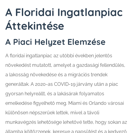
A Floridai Ingatlanpiac
Áttekintése
A Piaci Helyzet Elemzése
A floridai ingatlanpiac az utóbbi években jelentős
növekedést mutatott, amelyet a gazdasági fellendülés,
a lakosság növekedése és a migrációs trendek
generáltak. A 2020-as COVID-19 járvány után a piac
gyorsan helyreállt, és a lakásárak folyamatos
emelkedése figyelhető meg. Miami és Orlando városai
különösen népszerűek lettek, mivel a távoli
munkavégzés lehetősége lehetővé tette, hogy sokan az
államba költözzenek, keresve a napsütést és a kedvező