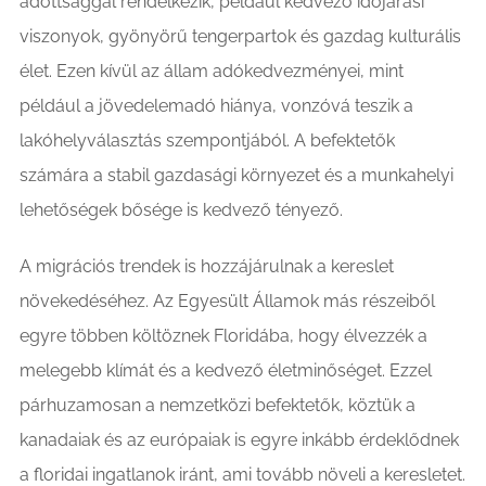
adottsággal rendelkezik, például kedvező időjárási
viszonyok, gyönyörű tengerpartok és gazdag kulturális
élet. Ezen kívül az állam adókedvezményei, mint
például a jövedelemadó hiánya, vonzóvá teszik a
lakóhelyválasztás szempontjából. A befektetők
számára a stabil gazdasági környezet és a munkahelyi
lehetőségek bősége is kedvező tényező.
A migrációs trendek is hozzájárulnak a kereslet
növekedéséhez. Az Egyesült Államok más részeiből
egyre többen költöznek Floridába, hogy élvezzék a
melegebb klímát és a kedvező életminőséget. Ezzel
párhuzamosan a nemzetközi befektetők, köztük a
kanadaiak és az európaiak is egyre inkább érdeklődnek
a floridai ingatlanok iránt, ami tovább növeli a keresletet.