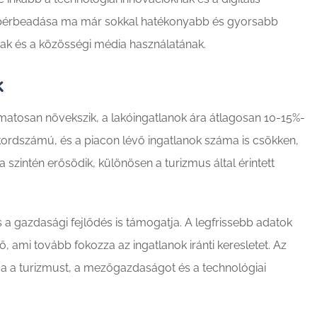
és bérbeadása ma már sokkal hatékonyabb és gyorsabb
nak és a közösségi média használatának.
k
lyamatosan növekszik, a lakóingatlanok ára átlagosan 10-15%-
rekordszámú, és a piacon lévő ingatlanok száma is csökken,
 szintén erősödik, különösen a turizmus által érintett
és a gazdasági fejlődés is támogatja. A legfrissebb adatok
, ami tovább fokozza az ingatlanok iránti keresletet. Az
 a turizmust, a mezőgazdaságot és a technológiai