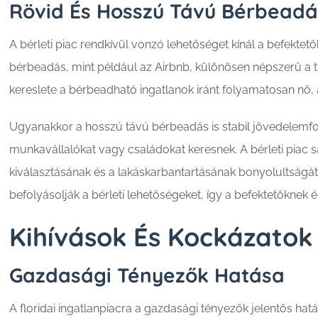
Rövid És Hosszú Távú Bérbeadá
A bérleti piac rendkívül vonzó lehetőséget kínál a befekte
bérbeadás, mint például az Airbnb, különösen népszerű a tur
kereslete a bérbeadható ingatlanok iránt folyamatosan nő
Ugyanakkor a hosszú távú bérbeadás is stabil jövedelemfor
munkavállalókat vagy családokat keresnek. A bérleti piac saj
kiválasztásának és a lakáskarbantartásának bonyolultságát. 
befolyásolják a bérleti lehetőségeket, így a befektetőknek
Kihívások És Kockázatok
Gazdasági Tényezők Hatása
A floridai ingatlanpiacra a gazdasági tényezők jelentős h