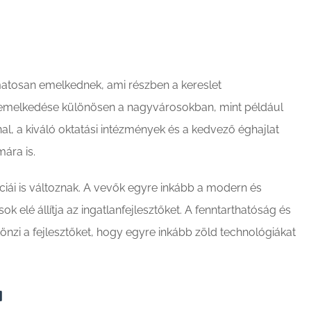
amatosan emelkednek, ami részben a kereslet
k emelkedése különösen a nagyvárosokban, mint például
l, a kiváló oktatási intézmények és a kedvező éghajlat
mára is.
ái is változnak. A vevők egyre inkább a modern és
k elé állítja az ingatlanfejlesztőket. A fenntarthatóság és
önzi a fejlesztőket, hogy egyre inkább zöld technológiákat
a