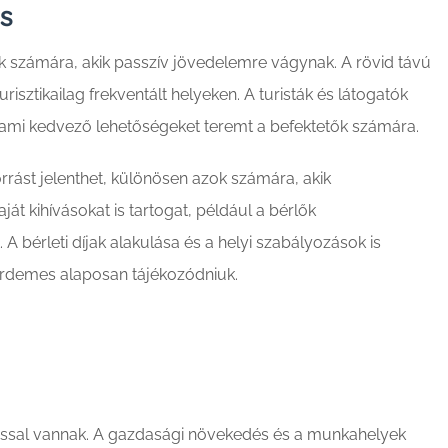
s
tők számára, akik passzív jövedelemre vágynak. A rövid távú
isztikailag frekventált helyeken. A turisták és látogatók
, ami kedvező lehetőségeket teremt a befektetők számára.
rást jelenthet, különösen azok számára, akik
át kihívásokat is tartogat, például a bérlők
A bérleti díjak alakulása és a helyi szabályozások is
 érdemes alaposan tájékozódniuk.
atással vannak. A gazdasági növekedés és a munkahelyek