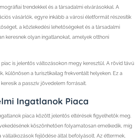
ográfiai trendekkel és a társadalmi elvárásokkal. A
ciós vásárlók, egyre inkább a városi életformát részesítik
séget, a közlekedési lehetőségeket és a társadalmi
an keresnek olyan ingatlanokat, amelyek otthoni
i piac is jelentős változásokon megy keresztül. A rövid távú
 különösen a turisztikailag frekventált helyeken. Ez a
 keresik a passzív jövedelem forrásait.
lmi Ingatlanok Piaca
ngatlanok piaca között jelentős eltérések figyelhetők meg.
g növekedésének köszönhetően folyamatosan emelkedik, míg
vállalkozások fejlődése által befolyásolt. Az éttermek,