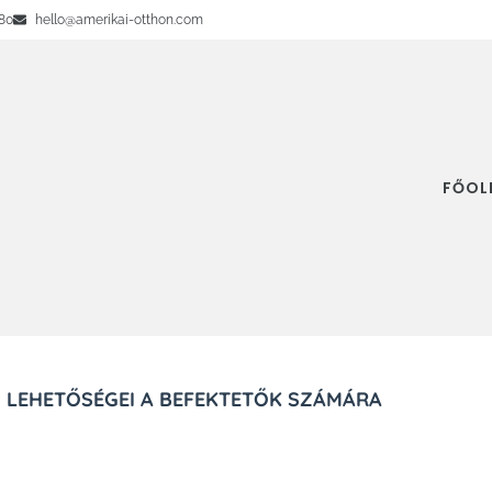
80
hello@amerikai-otthon.com
FŐOL
ÉS LEHETŐSÉGEI A BEFEKTETŐK SZÁMÁRA