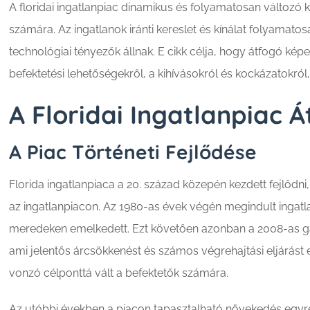
A floridai ingatlanpiac dinamikus és folyamatosan változó 
számára. Az ingatlanok iránti kereslet és kínálat folyamat
technológiai tényezők állnak. E cikk célja, hogy átfogó képet 
befektetési lehetőségekről, a kihívásokról és kockázatokról, 
A Floridai Ingatlanpiac Á
A Piac Történeti Fejlődése
Florida ingatlanpiaca a 20. század közepén kezdett fejlődni
az ingatlanpiacon. Az 1980-as évek végén megindult ingat
meredeken emelkedett. Ezt követően azonban a 2008-as gazd
ami jelentős árcsökkenést és számos végrehajtási eljárást 
vonzó célponttá vált a befektetők számára.
Az utóbbi években a piacon tapasztalható növekedés egyre 