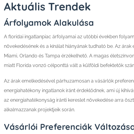
Aktuális Trendek
Árfolyamok Alakulása
A floridai ingatlanpiac árfolyamai az utóbbi években foly
növekedésének és a kínálat hiányának tudható be. Az ára
Miami, Orlando és Tampa érzékelhető. A magas életszínvona
miatt Florida vonzó célponttá vált a külföldi befektetők szá
Az árak emelkedésével párhuzamosan a vásárlók preferenci
energiahatékony ingatlanok iránt érdeklődnek, ami új kihíváso
az energiahatékonyság iránti kereslet növekedése arra öszt
alkalmazzanak projektjeik során.
Vásárlói Preferenciák Változás