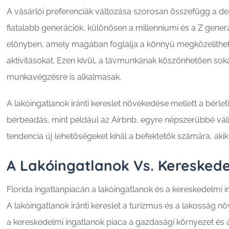
A vásárlói preferenciák változása szorosan összefügg a dem
fiatalabb generációk, különösen a millenniumi és a Z generá
előnyben, amely magában foglalja a könnyű megközelíthető
aktivitásokat. Ezen kívül, a távmunkának köszönhetően sok
munkavégzésre is alkalmasak.
A lakóingatlanok iránti kereslet növekedése mellett a bérlet
bérbeadás, mint például az Airbnb, egyre népszerűbbé válik,
tendencia új lehetőségeket kínál a befektetők számára, akik
A Lakóingatlanok Vs. Kereskede
Florida ingatlanpiacán a lakóingatlanok és a kereskedelmi i
A lakóingatlanok iránti kereslet a turizmus és a lakossá
a kereskedelmi ingatlanok piaca a gazdasági környezet és a 