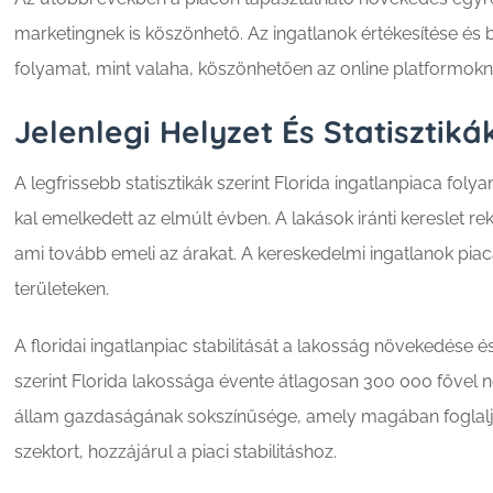
marketingnek is köszönhető. Az ingatlanok értékesítése 
folyamat, mint valaha, köszönhetően az online platformok
Jelenlegi Helyzet És Statisztiká
A legfrissebb statisztikák szerint Florida ingatlanpiaca fo
kal emelkedett az elmúlt évben. A lakások iránti kereslet 
ami tovább emeli az árakat. A kereskedelmi ingatlanok piaca
területeken.
A floridai ingatlanpiac stabilitását a lakosság növekedése 
szerint Florida lakossága évente átlagosan 300 000 fővel nő
állam gazdaságának sokszínűsége, amely magában foglalja
szektort, hozzájárul a piaci stabilitáshoz.