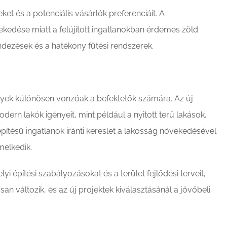
eket és a potenciális vásárlók preferenciáit. A
ekedése miatt a felújított ingatlanokban érdemes zöld
ndezések és a hatékony fűtési rendszerek.
melyek különösen vonzóak a befektetők számára. Az új
dern lakók igényeit, mint például a nyitott terű lakások,
pítésű ingatlanok iránti kereslet a lakosság növekedésével
melkedik.
i építési szabályozásokat és a terület fejlődési terveit,
an változik, és az új projektek kiválasztásánál a jövőbeli