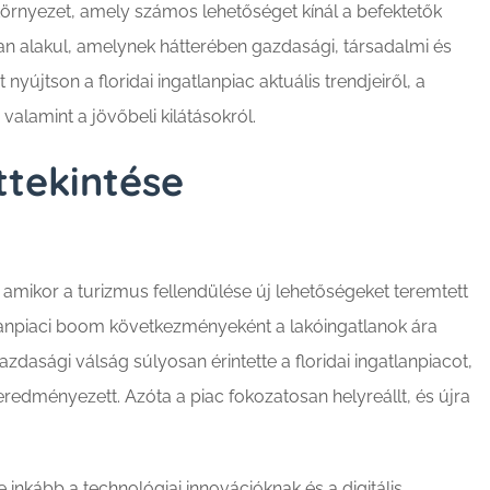
környezet, amely számos lehetőséget kínál a befektetők
osan alakul, amelynek hátterében gazdasági, társadalmi és
nyújtson a floridai ingatlanpiac aktuális trendjeiről, a
valamint a jövőbeli kilátásokról.
ttekintése
, amikor a turizmus fellendülése új lehetőségeket teremtett
lanpiaci boom következményeként a lakóingatlanok ára
asági válság súlyosan érintette a floridai ingatlanpiacot,
eredményezett. Azóta a piac fokozatosan helyreállt, és újra
inkább a technológiai innovációknak és a digitális