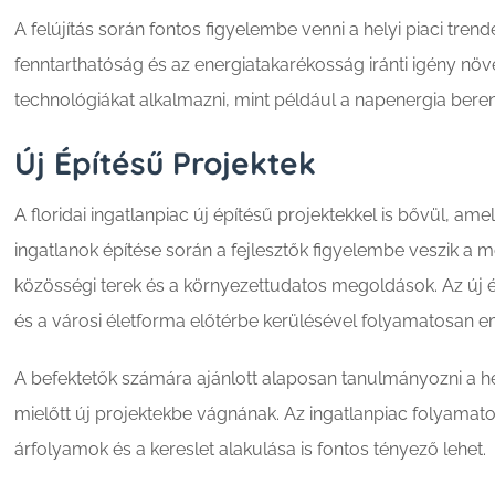
A felújítás során fontos figyelembe venni a helyi piaci trend
fenntarthatóság és az energiatakarékosság iránti igény növ
technológiákat alkalmazni, mint például a napenergia bere
Új Építésű Projektek
A floridai ingatlanpiac új építésű projektekkel is bővül, a
ingatlanok építése során a fejlesztők figyelembe veszik a mo
közösségi terek és a környezettudatos megoldások. Az új é
és a városi életforma előtérbe kerülésével folyamatosan e
A befektetők számára ajánlott alaposan tanulmányozni a hely
mielőtt új projektekbe vágnának. Az ingatlanpiac folyamatos
árfolyamok és a kereslet alakulása is fontos tényező lehet.