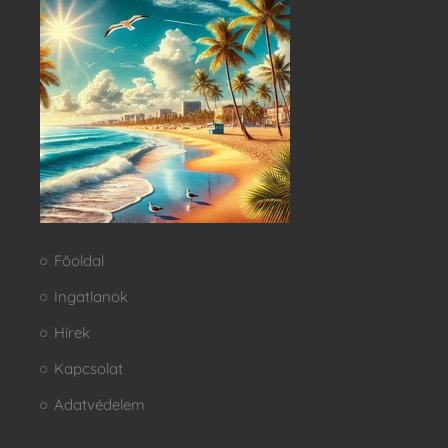
Főoldal
Ingatlanok
Hírek
Kapcsolat
Adatvédelem